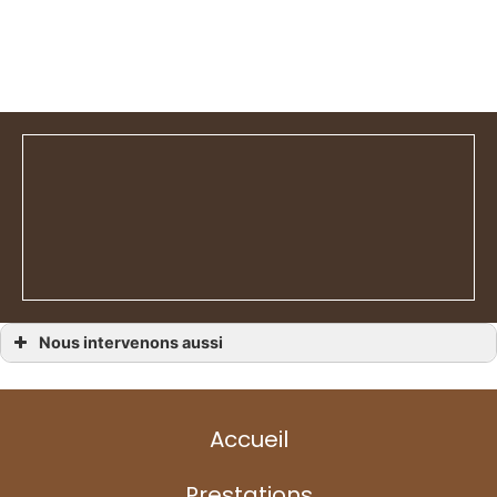
Nous intervenons aussi
Rideaux
Rideaux Avranches
Rideaux Granville
Rideaux Carentan
Accueil
Rideaux Cherbourg
Rideaux Agon-Coutainville
Rideaux Barneville-Carteret
Rideaux Coutances
Prestations