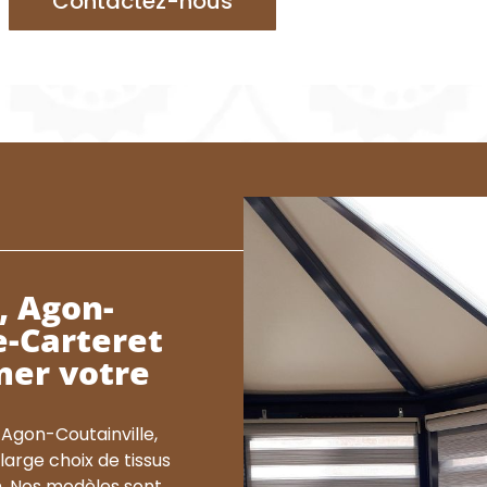
Contactez-nous
, Agon-
e-Carteret
mer votre
 Agon-Coutainville,
arge choix de tissus
. Nos modèles sont