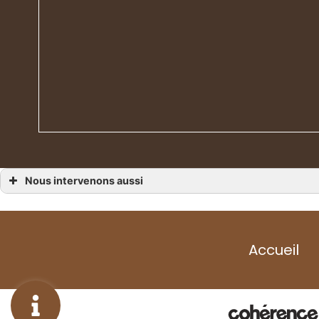
Nous intervenons aussi
Rideaux
Rideaux Avranches
Rideaux Granville
Rideaux Carentan
Rideaux Cherbourg
Accueil
Rideaux Agon-Coutainville
Rideaux Barneville-Carteret
Rideaux Coutances
Rideaux Saint-Lô
Rideaux Valognes
Rideaux Villedieu-les-Poêles