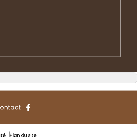
ontact
ité
Plan du site