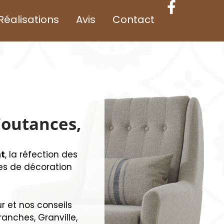
Réalisations
Avis
Contact
Coutances,
t
, la réfection des
res de décoration
r et nos conseils
anches, Granville,