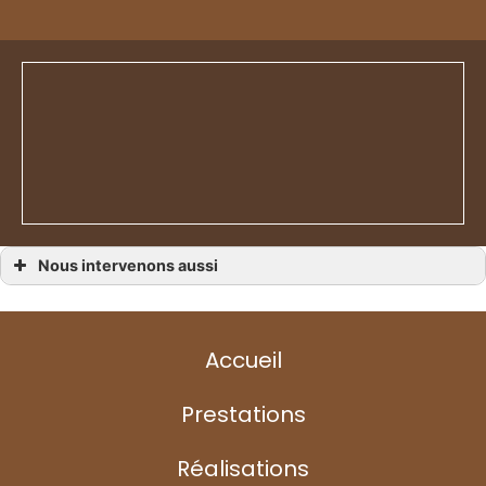
Nous intervenons aussi
Tissu d’ameublement
Tissu d’ameublement Avranches
Tissu d’ameublement Granville
Tissu d’ameublement Carentan
Accueil
Tissu d’ameublement Cherbourg
Tissu d’ameublement Agon-Coutainville
Tissu d’ameublement Barneville-Carteret
Tissu d’ameublement Coutances
Prestations
Tissu d’ameublement Saint-Lô
Tissu d’ameublement Valognes
Tissu d’ameublement Villedieu-les-Poêles
Réalisations